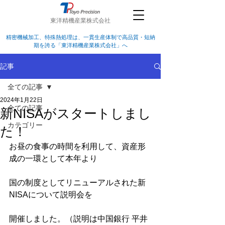
東洋精機産業株式会社
精密機械加工、特殊熱処理は、一貫生産体制で高品質・短納
期を誇る「東洋精機産業株式会社」へ
記事
全ての記事
2024年1月22日
全ての記事
新NISAがスタートしまし
カテゴリー
た！
お昼の食事の時間を利用して、資産形
成の一環として本年より
国の制度としてリニューアルされた新
NISAについて説明会を
開催しました。（説明は中国銀行 平井