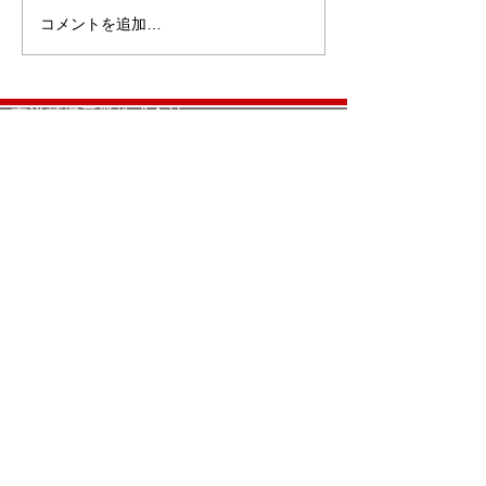
コメントを追加…
東洋精機産業株式会社
〒702-8002 岡山県岡山市中区桑野１３１－３０
TEL
086-274-0010
FAX
086-274-3115
​《熱処理工場直通》
TEL
086-239-3002
FAX
086-274-3120
プライバシーポリシー
東洋精機産業株式会社｜copyright © TOYO Precision
K.K. All Rights Reserved.