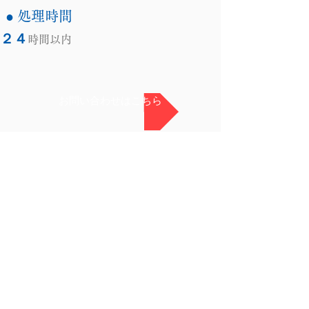
● 処理時間
２４
時間以内
お問い合わせはこちら
東洋精機産業株式会社
〒702-8002 岡山県岡山市中区桑野１３１－３０
TEL
086-274-0010
FAX
086-274-3115
​《熱処理工場直通》
TEL
086-239-3002
FAX
086-274-3120